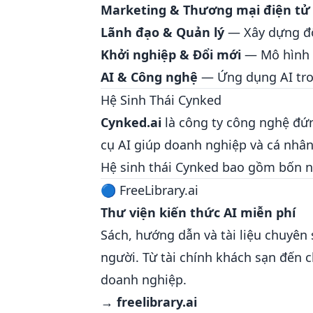
Marketing & Thương mại điện tử
Lãnh đạo & Quản lý
— Xây dựng độ
Khởi nghiệp & Đổi mới
— Mô hình k
AI & Công nghệ
— Ứng dụng AI tro
Hệ Sinh Thái Cynked
Cynked.ai
là công ty công nghệ đứn
cụ AI giúp doanh nghiệp và cá nhân
Hệ sinh thái Cynked bao gồm bốn n
🔵 FreeLibrary.ai
Thư viện kiến thức AI miễn phí
Sách, hướng dẫn và tài liệu chuyên
người. Từ tài chính khách sạn đến 
doanh nghiệp.
→
freelibrary.ai