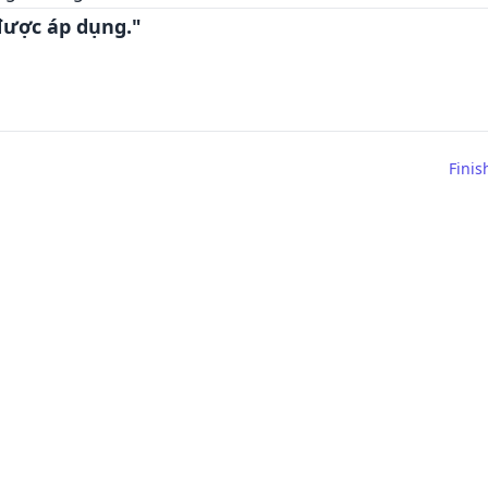
 được áp dụng."
Finis