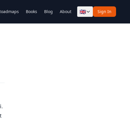
🇬🇧
Roadmaps
Books
Blog
About
Sign In
i.
t
,