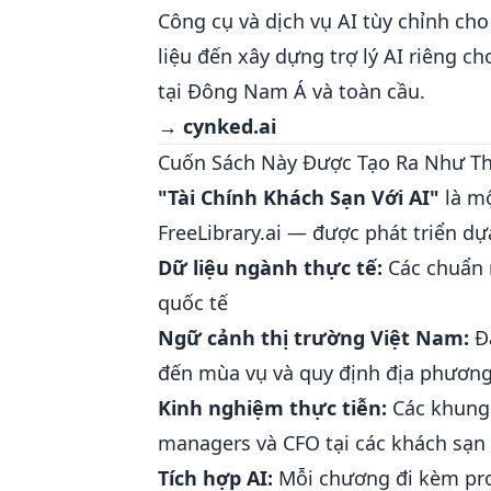
Công cụ và dịch vụ AI tùy chỉnh cho
liệu đến xây dựng trợ lý AI riêng c
tại Đông Nam Á và toàn cầu.
→
cynked.ai
Cuốn Sách Này Được Tạo Ra Như T
"Tài Chính Khách Sạn Với AI"
là mộ
FreeLibrary.ai — được phát triển dự
Dữ liệu ngành thực tế:
Các chuẩn m
quốc tế
Ngữ cảnh thị trường Việt Nam:
Đặ
đến mùa vụ và quy định địa phươn
Kinh nghiệm thực tiễn:
Các khung 
managers và CFO tại các khách sạn 
Tích hợp AI:
Mỗi chương đi kèm pro