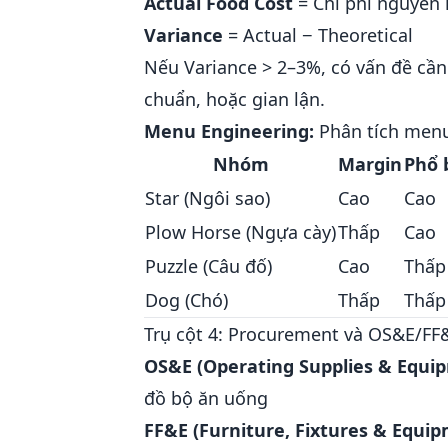
Actual Food Cost
= Chi phí nguyên l
Variance
= Actual − Theoretical
Nếu Variance > 2–3%, có vấn đề cần
chuẩn, hoặc gian lận.
Menu Engineering:
Phân tích menu
Nhóm
Margin
Phổ 
Star (Ngôi sao)
Cao
Cao
Plow Horse (Ngựa cày)
Thấp
Cao
Puzzle (Câu đố)
Cao
Thấp
Dog (Chó)
Thấp
Thấp
Trụ cột 4: Procurement và OS&E/FF
OS&E (Operating Supplies & Equi
đồ bộ ăn uống
FF&E (Furniture, Fixtures & Equip