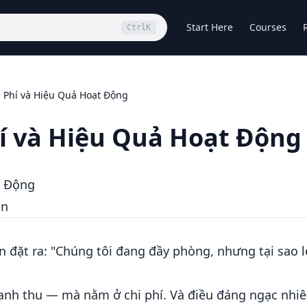
Start Here
Courses
Ctrl
K
i Phí và Hiệu Quả Hoạt Động
hí và Hiệu Quả Hoạt Động
t Động
ận
 đặt ra: "Chúng tôi đang đầy phòng, nhưng tại sao l
anh thu — mà nằm ở chi phí. Và điều đáng ngạc nhi