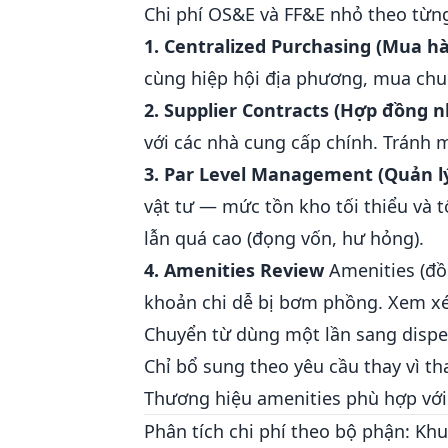
Chi phí OS&E và FF&E nhỏ theo từng
1. Centralized Purchasing (Mua h
cùng hiệp hội địa phương, mua chun
2. Supplier Contracts (Hợp đồng 
với các nhà cung cấp chính. Tránh m
3. Par Level Management (Quản l
vật tư — mức tồn kho tối thiểu và t
lẫn quá cao (đọng vốn, hư hỏng).
4. Amenities Review
Amenities (đồ 
khoản chi dễ bị bơm phồng. Xem xé
Chuyển từ dùng một lần sang dispen
Chỉ bổ sung theo yêu cầu thay vì t
Thương hiệu amenities phù hợp với đ
Phân tích chi phí theo bộ phận: Kh