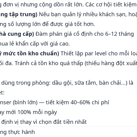
 đơn vị nhưng cộng dồn rất lớn. Các cơ hội tiết kiệm
àng tập trung)
Nếu bạn quản lý nhiều khách sạn, ho
g số lượng lớn để được giá tốt hơn.
nhà cung cấp)
Đàm phán giá cố định cho 6–12 tháng
ua lẻ khẩn cấp với giá cao.
ý mức tồn kho chuẩn)
Thiết lập par level cho mỗi lo
ối đa. Tránh cả tồn kho quá thấp (thiếu hàng đột xuất
dùng trong phòng: dầu gội, sữa tắm, bàn chải...) là
t:
ser (bình lớn) — tiết kiệm 40–60% chi phí
hay mới 100% mỗi ngày
ịnh vị thay vì chọn đắt tiền nhất
ung thực hành