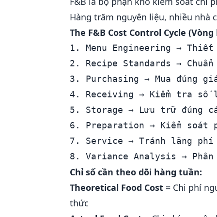
F&B là bộ phận khó kiểm soát chi p
Hàng trăm nguyên liệu, nhiều nhà c
The F&B Cost Control Cycle (Vòng 
1. Menu Engineering → Thiết 
2. Recipe Standards → Chuẩn 
3. Purchasing → Mua đúng giá
4. Receiving → Kiểm tra số l
5. Storage → Lưu trữ đúng cá
6. Preparation → Kiểm soát p
7. Service → Tránh lãng phí 
Chỉ số cần theo dõi hàng tuần:
Theoretical Food Cost
= Chi phí ng
thức