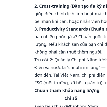
2. Cross-training (Đào tạo đa kỹ n
giúp điều chỉnh lịch linh hoạt mà k
bellman khi cần, hoặc nhân viên h
3. Productivity Standards (Chuẩn 
bao nhiêu phòng/ca? Chuẩn quốc tế:
lượng. Nếu khách sạn của bạn chỉ đạ
không phải cần thuê thêm người.
Trụ cột 2: Quản lý Chi phí Năng lượ
Điện và nước là "chi phí im lặng" 
đơn đến. Tại Việt Nam, chi phí điệ
ESG (môi trường, xã hội, quản trị) 
Chuẩn tham khảo năng lượng:
Chỉ số
Điện tiêu thụ (kWh/phòng/đêm)