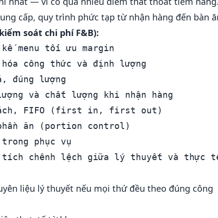
hí nhất — vì có quá nhiều điểm thất thoát tiềm năng
ung cấp, quy trình phức tạp từ nhận hàng đến bàn ă
kiểm soát chi phí F&B):
kế menu tối ưu margin

hóa công thức và định lượng

, đúng lượng

ượng và chất lượng khi nhận hàng

ch, FIFO (first in, first out)

hần ăn (portion control)

trong phục vụ

uyên liệu lý thuyết nếu mọi thứ đều theo đúng công