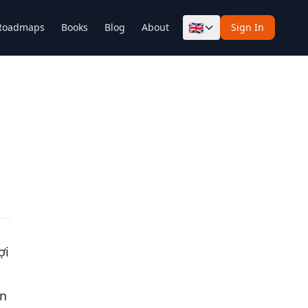
🇬🇧
Roadmaps
Books
Blog
About
Sign In
ợi
ên