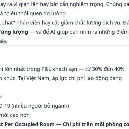
xảy ra vì gian lận hay bất cẩn nghiêm trọng. Chúng x
 và thiếu thói quen đo lường.
 chặt" nhân viên hay cắt giảm chất lượng dịch vụ. Đ
 đúng lượng
— và để AI giúp bạn nhìn ra những điểm
ấy.
chi lớn nhất trong P&L khách sạn — từ 30% đến 40%
 khúc. Tại Việt Nam, áp lực chi phí lao động đang
m
D-19 (nhiều người bỏ ngành)
 mới cao hơn
st Per Occupied Room — Chi phí trên mỗi phòng c