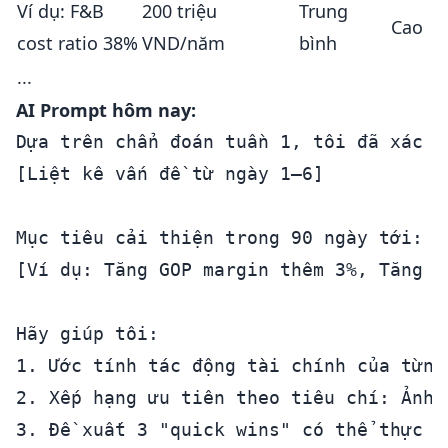
Ví dụ: F&B
200 triệu
Trung
Cao
cost ratio 38%
VND/năm
bình
...
AI Prompt hôm nay:
Dựa trên chẩn đoán tuần 1, tôi đã xác đ
[Liệt kê vấn đề từ ngày 1–6]

Mục tiêu cải thiện trong 90 ngày tới:

[Ví dụ: Tăng GOP margin thêm 3%, Tăng d
Hãy giúp tôi:

1. Ước tính tác động tài chính của từng
2. Xếp hạng ưu tiên theo tiêu chí: Ảnh 
3. Đề xuất 3 "quick wins" có thể thực h