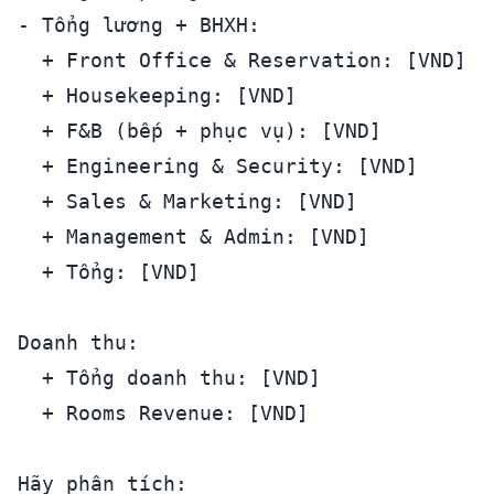
- Tổng lương + BHXH:

  + Front Office & Reservation: [VND]

  + Housekeeping: [VND]

  + F&B (bếp + phục vụ): [VND]

  + Engineering & Security: [VND]

  + Sales & Marketing: [VND]

  + Management & Admin: [VND]

  + Tổng: [VND]

Doanh thu:

  + Tổng doanh thu: [VND]

  + Rooms Revenue: [VND]

Hãy phân tích:
