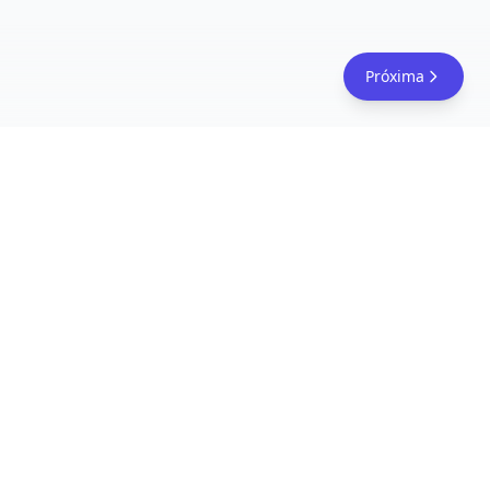
Próxima
FreeAcademy.ai
Domine ferramentas de IA como ChatGPT, Claude e
Copilot com cursos gratuitos e certificados. Da
engenharia de prompts a agentes de IA: aprenda
habilidades práticas de IA para sua carreira.
Siga-nos