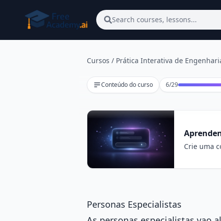
Pular para o conteúdo principal
Search courses, lessons...
Cursos
/
Prática Interativa de Engenhar
Lição 6 de 29
Conteúdo do curso
6
/
29
Aprenden
Crie uma co
Personas Especialistas
As personas especialistas vao 