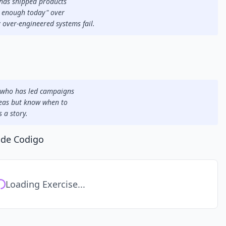
 has shipped products
od enough today" over
 over-engineered systems fail.
r who has led campaigns
deas but know when to
s a story.
 de Codigo
Loading Exercise...