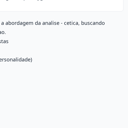
a abordagem da analise - cetica, buscando
ao.
stas
ersonalidade)