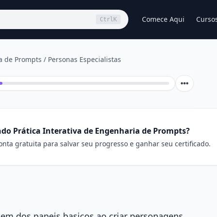
Comece Aqui
Curso
Ctrl
K
ia de Prompts
/
Personas Especialistas
do Prática Interativa de Engenharia de Prompts?
nta gratuita para salvar seu progresso e ganhar seu certificado.
alem dos papeis basicos ao criar personagens