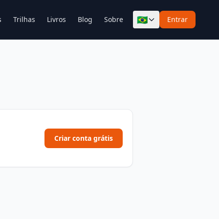
🇧🇷
s
Trilhas
Livros
Blog
Sobre
Entrar
Criar conta grátis