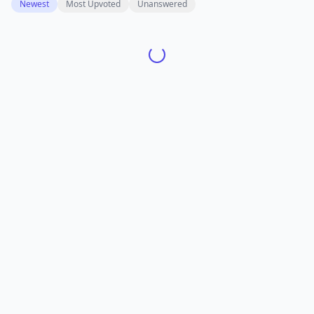
Newest
Most Upvoted
Unanswered