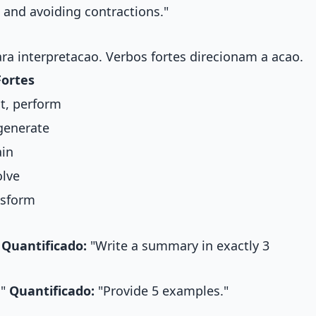
 and avoiding contractions."
ra interpretacao. Verbos fortes direcionam a acao.
Fortes
t, perform
 generate
ain
olve
nsform
"
Quantificado:
"Write a summary in exactly 3
."
Quantificado:
"Provide 5 examples."