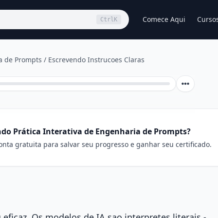
Comece Aqui
Curso
Ctrl
K
ia de Prompts
/
Escrevendo Instrucoes Claras
do Prática Interativa de Engenharia de Prompts?
nta gratuita para salvar seu progresso e ganhar seu certificado.
eficaz. Os modelos de IA sao interpretes literais -