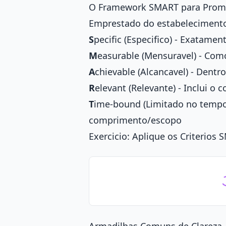
O Framework SMART para Prom
Emprestado do estabeleciment
S
pecific (Especifico) - Exatamen
M
easurable (Mensuravel) - Como
A
chievable (Alcancavel) - Dentr
R
elevant (Relevante) - Inclui o 
T
ime-bound (Limitado no tempo)
comprimento/escopo
Exercicio: Aplique os Criterios