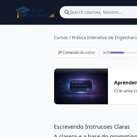
Pular para o conteúdo principal
Search courses, lessons...
Cursos
/
Prática Interativa de Engenhar
Lição 3 de 29
Conteúdo do curso
3
/
29
Aprenden
Crie uma co
Escrevendo Instrucoes Claras
A clareza e a base do prompting 