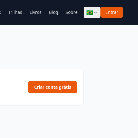
🇧🇷
s
Trilhas
Livros
Blog
Sobre
Entrar
Criar conta grátis