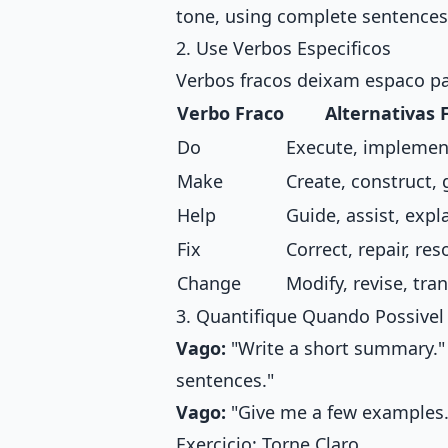
tone, using complete sentences
2. Use Verbos Especificos
Verbos fracos deixam espaco pa
Verbo Fraco
Alternativas 
Do
Execute, implemen
Make
Create, construct,
Help
Guide, assist, expl
Fix
Correct, repair, res
Change
Modify, revise, tra
3. Quantifique Quando Possivel
Vago:
"Write a short summary.
sentences."
Vago:
"Give me a few examples
Exercicio: Torne Claro