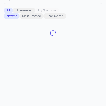
All
Unanswered
My Questions
Newest
Most Upvoted
Unanswered