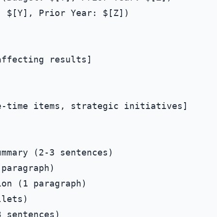
 $[Y], Prior Year: $[Z])

ffecting results]

-time items, strategic initiatives]

mmary (2-3 sentences)

paragraph)

on (1 paragraph)

lets)

 sentences)
