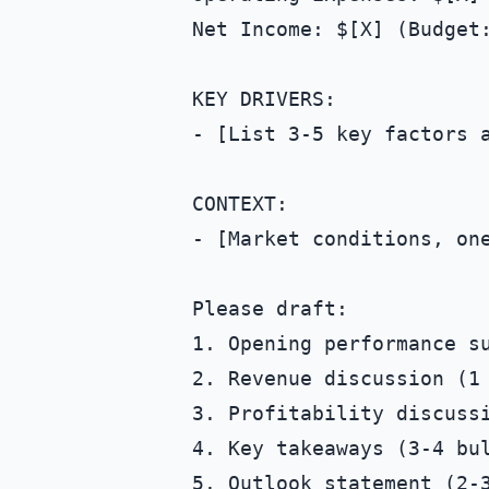
Net Income: $[X] (Budget:
KEY DRIVERS:

- [List 3-5 key factors a
CONTEXT:

- [Market conditions, one
Please draft:

1. Opening performance su
2. Revenue discussion (1 
3. Profitability discussi
4. Key takeaways (3-4 bul
5. Outlook statement (2-3