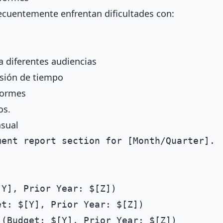
recuentemente enfrentan dificultades con:
a diferentes audiencias
esión de tiempo
formes
os.
nsual
ent report section for [Month/Quarter].

Y], Prior Year: $[Z])

t: $[Y], Prior Year: $[Z])

(Budget: $[Y], Prior Year: $[Z])
