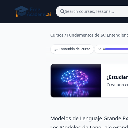
Saltar al contenido principal
Search courses, lessons...
Cursos
/
Fundamentos de IA: Entendiend
Lección 5 de 1
Contenido del curso
5
/
14
¿Estudia
Crea una cu
Modelos de Lenguaje Grande Ex
Los Modelos de Lenguaje Grand