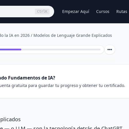
Empezar Aquí
Cursos
Rutas
Ctrl
K
o la IA en 2026
/
Modelos de Lenguaje Grande Explicados
4
ndo Fundamentos de IA?
enta gratuita para guardar tu progreso y obtener tu certificado.
plicados
e — o LLM — son la tecnología detrás de ChatGPT,