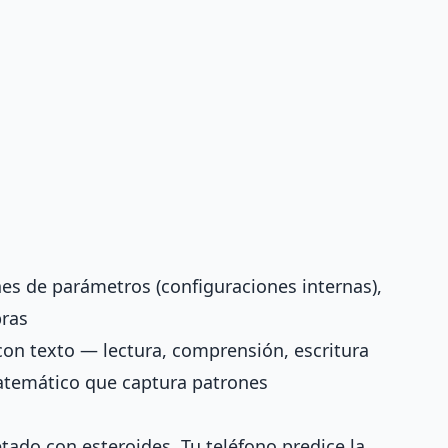
nes de parámetros (configuraciones internas),
bras
 con texto — lectura, comprensión, escritura
atemático que captura patrones
do con esteroides. Tu teléfono predice la